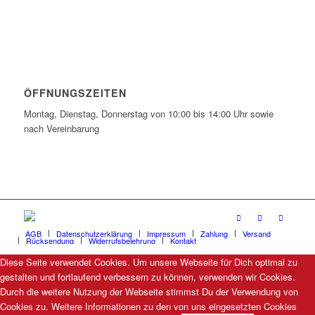
ÖFFNUNGSZEITEN
Montag, Dienstag, Donnerstag von 10:00 bis 14:00 Uhr sowie
nach Vereinbarung
AGB
Datenschutzerklärung
Impressum
Zahlung
Versand
Rücksendung
Widerrufsbelehrung
Kontakt
Diese Seite verwendet Cookies. Um unsere Webseite für Dich optimal zu
gestalten und fortlaufend verbessern zu können, verwenden wir Cookies.
Durch die weitere Nutzung der Webseite stimmst Du der Verwendung von
Cookies zu. Weitere Informationen zu den von uns eingesetzten Cookies