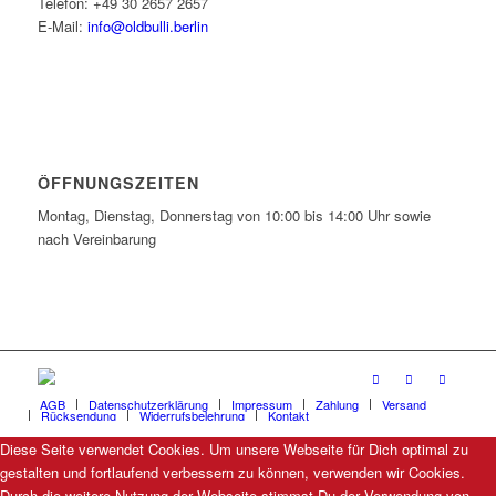
Telefon: +49 30 2657 2657
E-Mail:
info@oldbulli.berlin
ÖFFNUNGSZEITEN
Montag, Dienstag, Donnerstag von 10:00 bis 14:00 Uhr sowie
nach Vereinbarung
AGB
Datenschutzerklärung
Impressum
Zahlung
Versand
Rücksendung
Widerrufsbelehrung
Kontakt
Diese Seite verwendet Cookies. Um unsere Webseite für Dich optimal zu
gestalten und fortlaufend verbessern zu können, verwenden wir Cookies.
Durch die weitere Nutzung der Webseite stimmst Du der Verwendung von