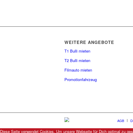
WEITERE ANGEBOTE
T1 Bulli mieten
T2 Bulli mieten
Filmauto mieten
Promotionfahrzeug
AGB
D
Diese Seite verwendet Cookies. Um unsere Webseite für Dich optimal zu ges