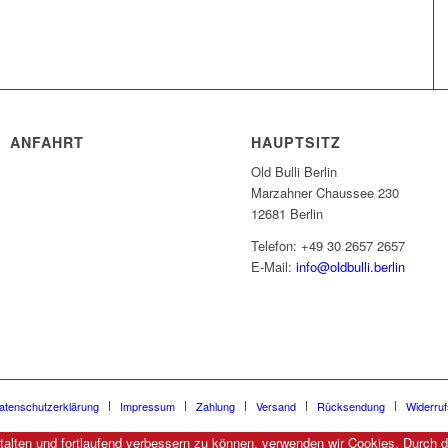
ANFAHRT
HAUPTSITZ
Old Bulli Berlin
Marzahner Chaussee 230
12681 Berlin
Telefon: +49 30 2657 2657
E-Mail:
info@oldbulli.berlin
atenschutzerklärung
Impressum
Zahlung
Versand
Rücksendung
Widerru
talten und fortlaufend verbessern zu können, verwenden wir Cookies. Durch