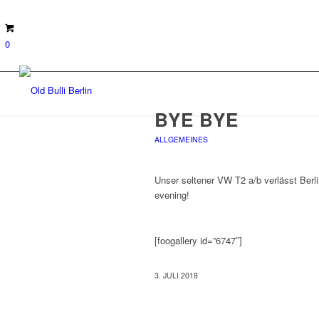
0
BYE BYE
ALLGEMEINES
Unser seltener VW T2 a/b verlässt Ber
evening!
[foogallery id=”6747″]
3. JULI 2018