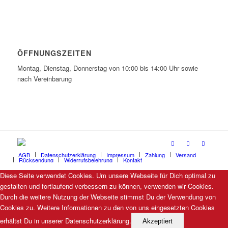
ÖFFNUNGSZEITEN
Montag, Dienstag, Donnerstag von 10:00 bis 14:00 Uhr sowie
nach Vereinbarung
AGB
Datenschutzerklärung
Impressum
Zahlung
Versand
Rücksendung
Widerrufsbelehrung
Kontakt
Diese Seite verwendet Cookies. Um unsere Webseite für Dich optimal zu
gestalten und fortlaufend verbessern zu können, verwenden wir Cookies.
Durch die weitere Nutzung der Webseite stimmst Du der Verwendung von
Cookies zu. Weitere Informationen zu den von uns eingesetzten Cookies
erhältst Du in unserer Datenschutzerklärung.
Akzeptiert