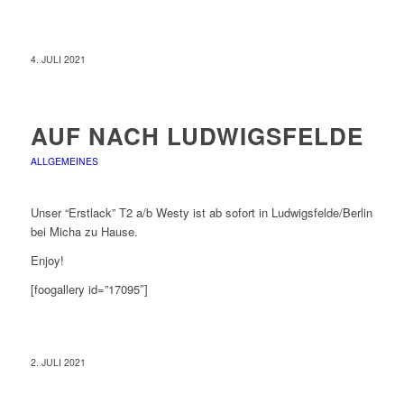
4. JULI 2021
AUF NACH LUDWIGSFELDE
ALLGEMEINES
Unser “Erstlack” T2 a/b Westy ist ab sofort in Ludwigsfelde/Berlin
bei Micha zu Hause.
Enjoy!
[foogallery id=”17095″]
2. JULI 2021