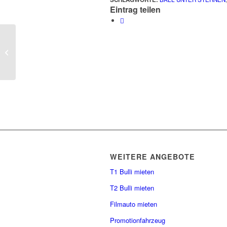
Eintrag teilen
Die Veränderung ist die einzige
Konstante in unserem Leben
WEITERE ANGEBOTE
T1 Bulli mieten
T2 Bulli mieten
Filmauto mieten
Promotionfahrzeug