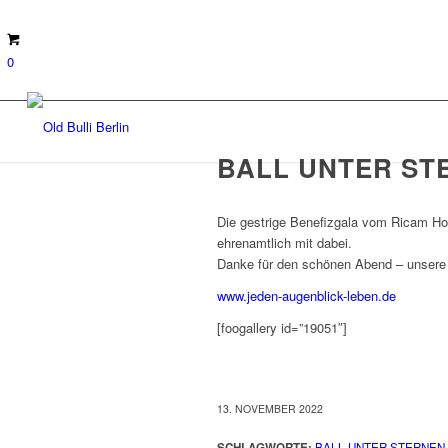
0
BALL UNTER ST
Die gestrige Benefizgala vom Ricam Hos
ehrenamtlich mit dabei.
Danke für den schönen Abend – unsere 
www.jeden-augenblick-leben.de
[foogallery id=”19051″]
13. NOVEMBER 2022
SCHLAGWORTE:
BALL UNTER STERNEN