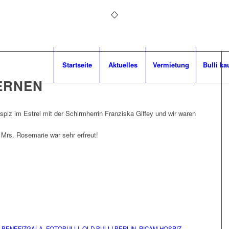
Startseite
Aktuelles
Vermietung
Bulli ka
ERNEN
piz im Estrel mit der Schirmherrin Franziska Giffey und wir waren
Mrs. Rosemarie war sehr erfreut!
,
BENEFIZGALA
,
FOTOBULLI
,
OLD BULLI BERLIN
,
RICAM HOSPIZ