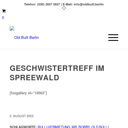
Telefon: (030) 2657 2657 | E-Mail: info@oldbulli.berlin
0
GESCHWISTERTREFF IM
SPREEWALD
[foogallery id=”19563″]
2. AUGUST 2023
SCHLAGWORTE:
BULLI-VERMIETUNG
,
MR. BOBBY
,
OLD BULLI