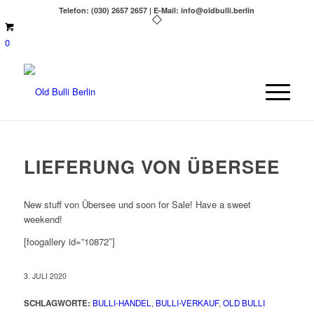
Telefon: (030) 2657 2657 | E-Mail: info@oldbulli.berlin
0
LIEFERUNG VON ÜBERSEE
New stuff von Übersee und soon for Sale! Have a sweet
weekend!
[foogallery id=”10872″]
3. JULI 2020
SCHLAGWORTE:
BULLI-HANDEL
,
BULLI-VERKAUF
,
OLD BULLI