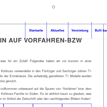
Startseite
Aktuelles
Vermietung
Bulli ka
LIN AUF VORFAHREN-BZW
was für ein Zufall! Folgendes haben wir vor kurzem in einer
 Kohlruss verwandelte in den Fünfziger und Sechziger Jahren T1
s der Extraklasse. Die aufwändig gestalteten T1 Modelle wurden
cke genutzt.
o vollkommen unbewusst auf die Spuren von “Vorfahren” bzw. dem
r Kohlruss-Familie im Süden. Es ist wirklich kaum zu glauben, was
hr im Artikel der Zeitschrift oder den nachfolgenden Bildern finden!