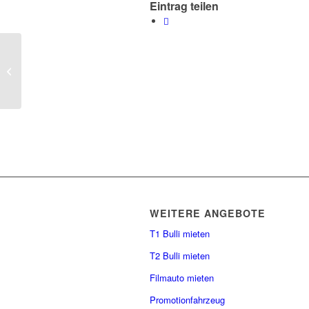
Eintrag teilen
OBB im bekanntesten
Hochzeitsmagazin Berlin-
Brandenburgs
WEITERE ANGEBOTE
T1 Bulli mieten
T2 Bulli mieten
Filmauto mieten
Promotionfahrzeug