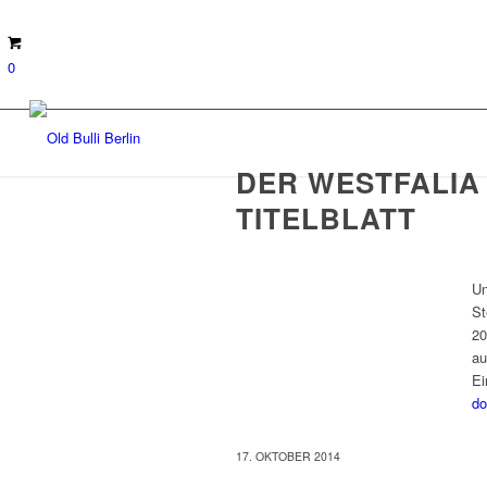
0
DER WESTFALIA
TITELBLATT
Un
St
20
au
Ei
do
17. OKTOBER 2014