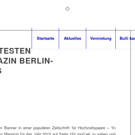
Startseite
Aktuelles
Vermietung
Bulli ka
TESTEN
ZIN BERLIN-
S
n Banner in einer populären Zeitschrift für Hochzeitspaare – “In
m Magazin für das Jahr 2015 auf Seite 152 sind wir zu sehen und