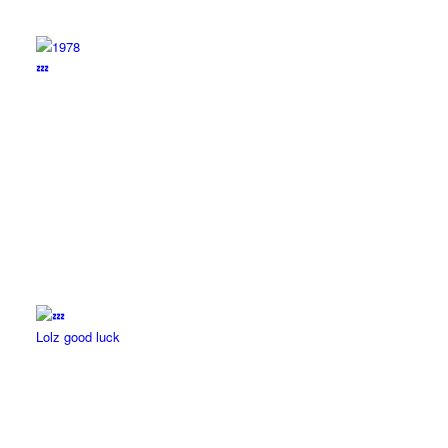
💤
Lolz good luck