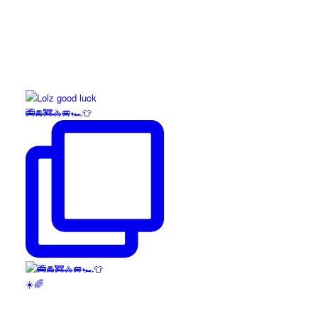
🚎🚘🚒🚓🚐🏎️👕
☀️🌈