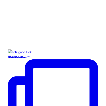
🚎🚘🚒🚓🚐🏎️👕