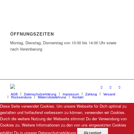
ÖFFNUNGSZEITEN
Montag, Dienstag, Donnerstag von 10:00 bis 14:00 Uhr sowie
nach Vereinbarung
AGB
Datenschutzerklärung
Impressum
Zahlung
Versand
Rücksendung
Widerrufsbelehrung
Kontakt
Diese Seite verwendet Cookies. Um unsere Webseite für Dich optimal zu
gestalten und fortlaufend verbessern zu können, verwenden wir Cookies.
Durch die weitere Nutzung der Webseite stimmst Du der Verwendung von
Cookies zu. Weitere Informationen zu den von uns eingesetzten Cookies
erhältst Du in unserer Datenschutzerklärung.
Akzeptiert