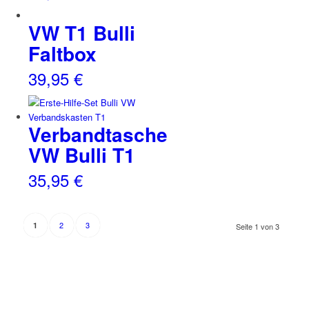
VW T1 Bulli
Faltbox
39,95
€
Verbandtasche
VW Bulli T1
35,95
€
2
3
1
Seite 1 von 3