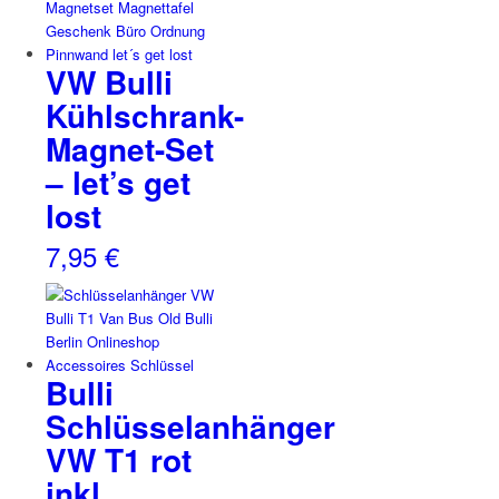
VW Bulli
Kühlschrank-
Magnet-Set
– let’s get
lost
7,95
€
Bulli
Schlüsselanhänger
VW T1 rot
inkl.