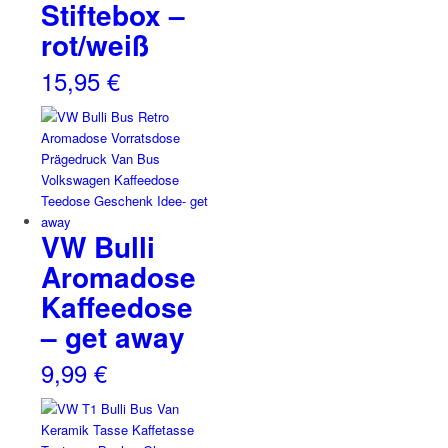
Stiftebox –
rot/weiß
15,95
€
VW Bulli
Aromadose
Kaffeedose
– get away
9,99
€