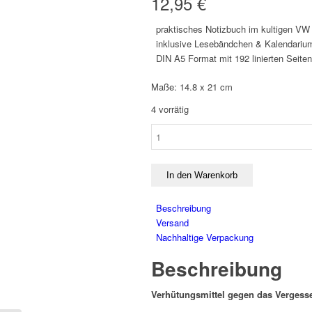
12,95
€
praktisches Notizbuch im kultigen VW 
inklusive Lesebändchen & Kalendari
DIN A5 Format mit 192 linierten Seiten
Maße: 14.8 x 21 cm
4 vorrätig
VW
BULLI
NOTIZBUCH
DIN
In den Warenkorb
A5
-
Beschreibung
HIGHWAY
Versand
Menge
Nachhaltige Verpackung
Beschreibung
Verhütungsmittel gegen das Vergess