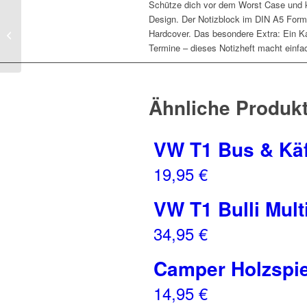
Schütze dich vor dem Worst Case und k
Design. Der Notizblock im DIN A5 Forma
Hardcover. Das besondere Extra: Ein Ka
Lauflernwagen Bulli T1
Termine – dieses Notizheft macht einfa
Ähnliche Produk
VW T1 Bus & Käf
19,95
€
VW T1 Bulli Mult
34,95
€
Camper Holzspi
14,95
€