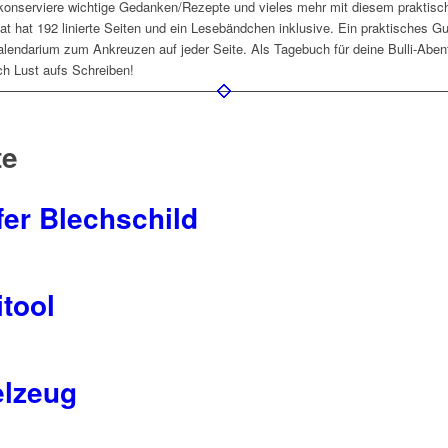
onserviere wichtige Gedanken/Rezepte und vieles mehr mit diesem praktisch
t hat 192 linierte Seiten und ein Lesebändchen inklusive. Ein praktisches 
lendarium zum Ankreuzen auf jeder Seite. Als Tagebuch für deine Bulli-Abent
ch Lust aufs Schreiben!
te
er Blechschild
itool
elzeug