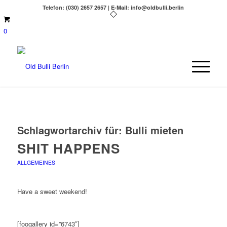
Telefon: (030) 2657 2657 | E-Mail: info@oldbulli.berlin
0
Schlagwortarchiv für:
Bulli mieten
SHIT HAPPENS
ALLGEMEINES
Have a sweet weekend!
[foogallery id=”6743″]