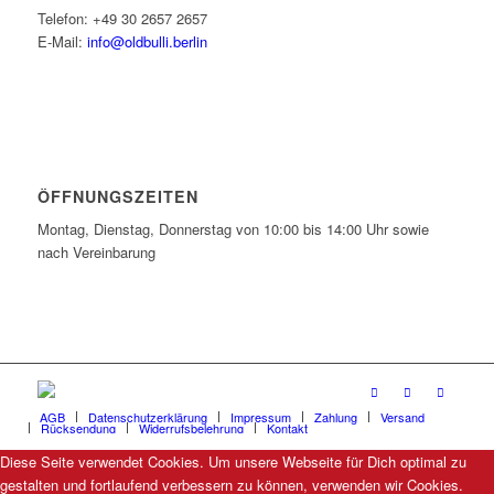
Telefon: +49 30 2657 2657
E-Mail:
info@oldbulli.berlin
ÖFFNUNGSZEITEN
Montag, Dienstag, Donnerstag von 10:00 bis 14:00 Uhr sowie
nach Vereinbarung
AGB
Datenschutzerklärung
Impressum
Zahlung
Versand
Rücksendung
Widerrufsbelehrung
Kontakt
Diese Seite verwendet Cookies. Um unsere Webseite für Dich optimal zu
gestalten und fortlaufend verbessern zu können, verwenden wir Cookies.