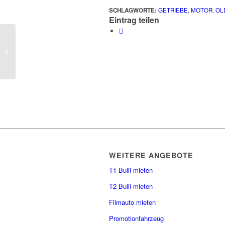
SCHLAGWORTE:
GETRIEBE
,
MOTOR
,
OL
Eintrag teilen
Wir wünschen Euch einen schönen
Valentinstag
WEITERE ANGEBOTE
T1 Bulli mieten
T2 Bulli mieten
Filmauto mieten
Promotionfahrzeug