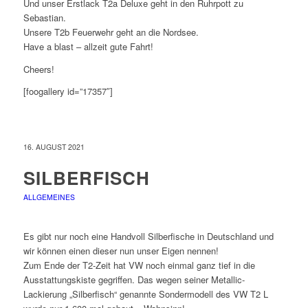
Und unser Erstlack T2a Deluxe geht in den Ruhrpott zu
Sebastian.
Unsere T2b Feuerwehr geht an die Nordsee.
Have a blast – allzeit gute Fahrt!
Cheers!
[foogallery id=”17357″]
16. AUGUST 2021
SILBERFISCH
ALLGEMEINES
Es gibt nur noch eine Handvoll Silberfische in Deutschland und
wir können einen dieser nun unser Eigen nennen!
Zum Ende der T2-Zeit hat VW noch einmal ganz tief in die
Ausstattungskiste gegriffen. Das wegen seiner Metallic-
Lackierung „Silberfisch“ genannte Sondermodell des VW T2 L