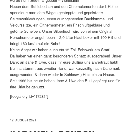
wurde nur 1.600-mal gebaut – Wahnsinn!
Neben dem Schiebedach und den Chromelementen der L-Reihe
spendierte man dem Wagen gesteppte und gepolsterte
Seitenverkleidungen, einen durchgehenden Dachhimmel und
Velourssitze, ein Ölthermometer, ein Frischluftgebläse und
getönte Scheiben. Unser Silberfisch wird von einem Original
Porschemotor angetrieben – 2,0-Liter-Flachboxer mit 100 PS und
bringt 160 km/h auf die Bahn!
Keine Angst wir haben auch ein 15 Zoll Fahrwerk am Start!
Da haben wir einen ganz besonderen Schatz ausgegraben! Unser
Dank an Jane & Uwe, dass ihr eure Bullina uns anvertraut habt!
Bullina stammt aus zweiter Hand, war kurzzeitig nach Dänemark
ausgewandert & dann wieder in Schleswig Holstein zu Hause.
Seit 1988 bis heute haben Jane & Uwe den Bulli gepflegt und für
ihre Urlaube genutzt.
[foogallery id=”17281″]
12. AUGUST 2021