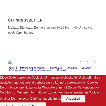
ÖFFNUNGSZEITEN
Montag, Dienstag, Donnerstag von 10:00 bis 14:00 Uhr sowie
nach Vereinbarung
AGB
Datenschutzerklärung
Impressum
Zahlung
Versand
Rücksendung
Widerrufsbelehrung
Kontakt
Diese Seite verwendet Cookies. Um unsere Webseite für Dich optimal zu
gestalten und fortlaufend verbessern zu können, verwenden wir Cookies.
Durch die weitere Nutzung der Webseite stimmst Du der Verwendung von
Cookies zu. Weitere Informationen zu den von uns eingesetzten Cookies
erhältst Du in unserer Datenschutzerklärung.
Akzeptiert