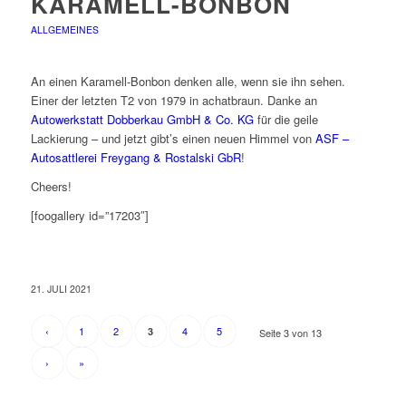
KARAMELL-BONBON
ALLGEMEINES
An einen Karamell-Bonbon denken alle, wenn sie ihn sehen.
Einer der letzten T2 von 1979 in achatbraun. Danke an
Autowerkstatt Dobberkau GmbH & Co. KG
für die geile
Lackierung – und jetzt gibt’s einen neuen Himmel von
ASF –
Autosattlerei Freygang & Rostalski GbR
!
Cheers!
[foogallery id=”17203″]
21. JULI 2021
‹
1
2
4
5
3
Seite 3 von 13
›
»